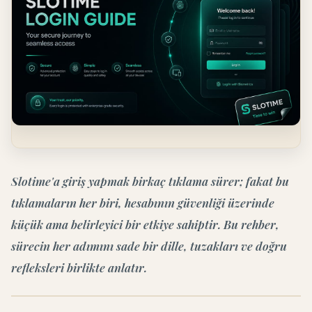
Slotime'a giriş yapmak birkaç tıklama sürer; fakat bu
tıklamaların her biri, hesabının güvenliği üzerinde
küçük ama belirleyici bir etkiye sahiptir. Bu rehber,
sürecin her adımını sade bir dille, tuzakları ve doğru
refleksleri birlikte anlatır.