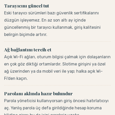
Tarayıcını güncel tut
Eski tarayıcı sürümleri bazı güvenlik sertifikalarını
düzgün işleyemez. En az son altı ay içinde
güncellenmiş bir tarayıcı kullanmak, giriş kalitesini
belirgin biçimde artırır.
Ağ bağlantını tercih et
Açık Wi-Fi ağları, oturum bilgisi çalmak için dolaşanların
en çok göz diktiği ortamlardır. Slotime girişini ya özel
ağ üzerinden ya da mobil veri ile yap; halka açık Wi-
Fi'den kaçın.
Parolanı aklında hazır bulundur
Parola yöneticisi kullanıyorsan giriş öncesi hatırlatıcıyı
aç. Yanlış parola üç defa girildiğinde hesap koruma