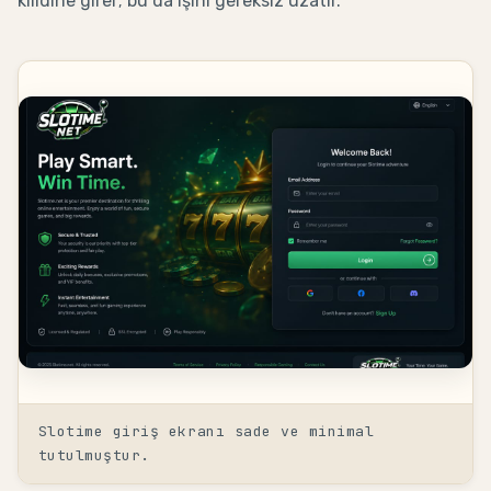
kilidine girer; bu da işini gereksiz uzatır.
Slotime giriş ekranı sade ve minimal
tutulmuştur.