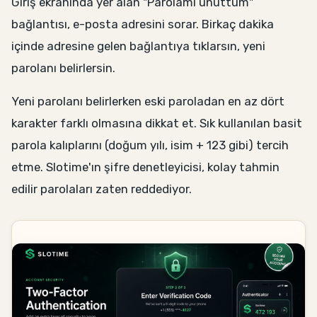
Giriş ekranında yer alan "Parolamı unuttum"
bağlantısı, e-posta adresini sorar. Birkaç dakika
içinde adresine gelen bağlantıya tıklarsın, yeni
parolanı belirlersin.
Yeni parolanı belirlerken eski paroladan en az dört
karakter farklı olmasına dikkat et. Sık kullanılan basit
parola kalıplarını (doğum yılı, isim + 123 gibi) tercih
etme. Slotime'ın şifre denetleyicisi, kolay tahmin
edilir parolaları zaten reddediyor.