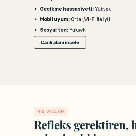
Gecikme hassasiyeti:
Yüksek
Mobil uyum:
Orta (Wi-Fi ile iyi)
Sosyal ton:
Yüksek
Canlı alanı incele
FPS AKSIYON
Refleks gerektiren, h