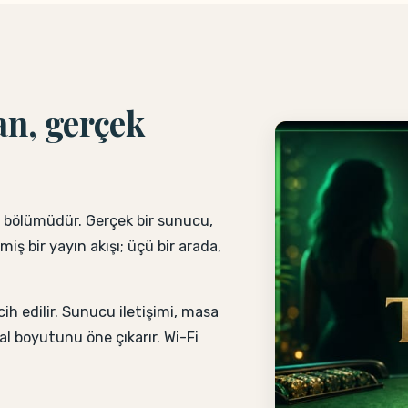
an, gerçek
i bölümüdür. Gerçek bir sunucu,
iş bir yayın akışı; üçü bir arada,
ih edilir. Sunucu iletişimi, masa
l boyutunu öne çıkarır. Wi-Fi