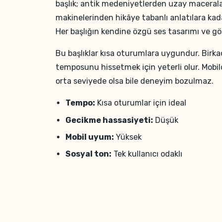
başlık; antik medeniyetlerden uzay macerala
makinelerinden hikâye tabanlı anlatılara kada
Her başlığın kendine özgü ses tasarımı ve görs
Bu başlıklar kısa oturumlara uygundur. Birka
temposunu hissetmek için yeterli olur. Mobild
orta seviyede olsa bile deneyim bozulmaz.
Tempo:
Kısa oturumlar için ideal
Gecikme hassasiyeti:
Düşük
Mobil uyum:
Yüksek
Sosyal ton:
Tek kullanıcı odaklı