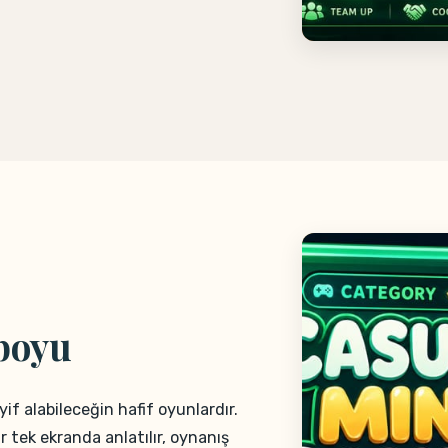
 boyu
yif alabileceğin hafif oyunlardır.
 tek ekranda anlatılır, oynanış