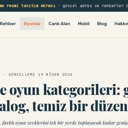
me resmi tanıtım ekranı
· güncel adres ve rehberler 
Rehber
Oyunlar
Canlı Alan
Mobil
Blog
Hakkı
I · GÜNCELLEME 19 NISAN 2026
e oyun kategorileri: 
talog, temiz bir düzen
, farklı oyun zevklerini tek bir yerde toplayacak kadar geniş