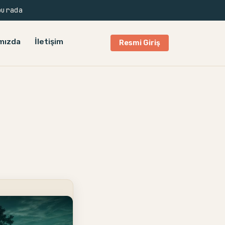
burada
mızda
İletişim
Resmi Giriş