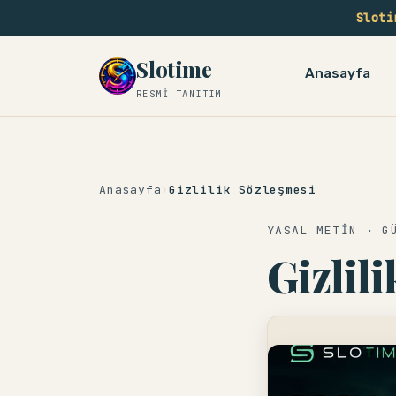
Sloti
Slotime
Anasayfa
RESMI TANITIM
Anasayfa
›
Gizlilik Sözleşmesi
YASAL METIN · G
Gizlil