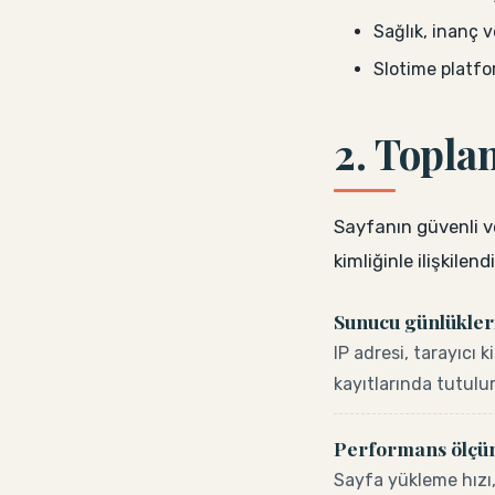
Sağlık, inanç v
Slotime platfor
2. Toplan
Sayfanın güvenli ve 
kimliğinle ilişkilen
Sunucu günlükler
IP adresi, tarayıcı 
kayıtlarında tutulu
Performans ölç
Sayfa yükleme hızı,