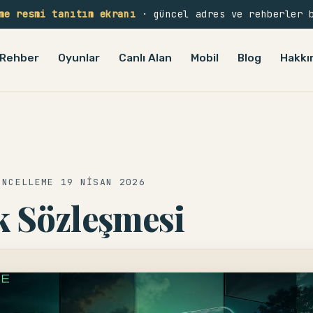
me resmi tanıtım ekranı
· güncel adres ve rehberler 
Rehber
Oyunlar
Canlı Alan
Mobil
Blog
Hakkı
ÜNCELLEME 19 NISAN 2026
ik Sözleşmesi