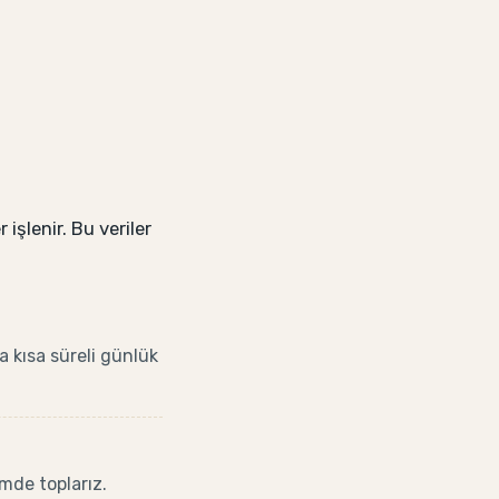
 işlenir. Bu veriler
da kısa süreli günlük
imde toplarız.