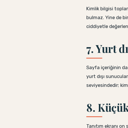
Kimlik bilgisi topl
bulmaz. Yine de bi
ciddiyetle değerlend
7. Yurt d
Sayfa içeriğinin da
yurt dışı sunucula
seviyesindedir; kiml
8. Küçükl
Tanıtım ekranı on s