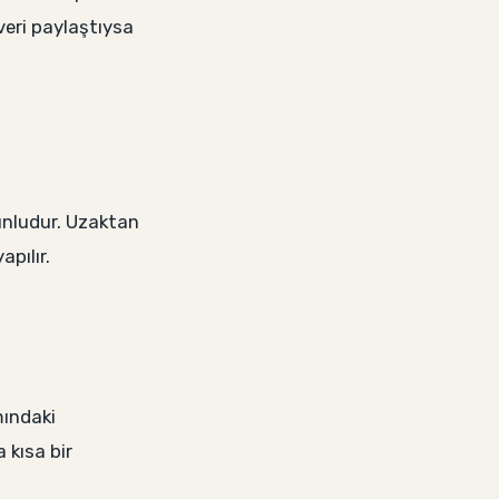
veri paylaştıysa
unludur. Uzaktan
pılır.
mındaki
 kısa bir