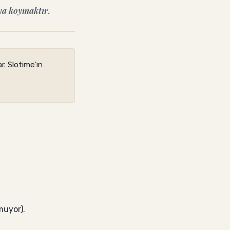
aya koymaktır.
r. Slotime'ın
muyor).