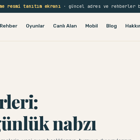
me resmi tanıtım ekranı
· güncel adres ve rehberler 
Rehber
Oyunlar
Canlı Alan
Mobil
Blog
Hakkı
leri:
ünlük nabzı