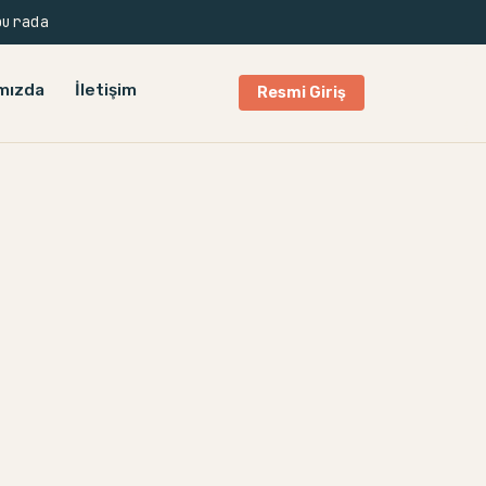
burada
mızda
İletişim
Resmi Giriş