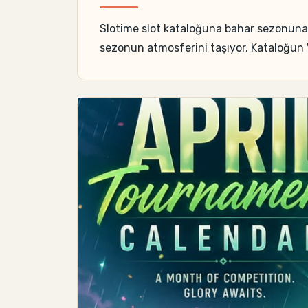
Slotime slot kataloğuna bahar sezonuna ö
sezonun atmosferini taşıyor. Kataloğun "ye