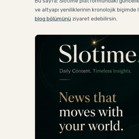
Bu sayfa; Slotime platformundaki güncellem
ve altyapı yeniliklerinin kronolojik biçimde 
blog bölümünü
ziyaret edebilirsin.