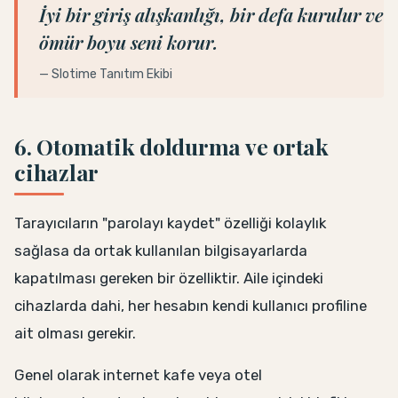
İyi bir giriş alışkanlığı, bir defa kurulur ve
ömür boyu seni korur.
Slotime Tanıtım Ekibi
6. Otomatik doldurma ve ortak
cihazlar
Tarayıcıların "parolayı kaydet" özelliği kolaylık
sağlasa da ortak kullanılan bilgisayarlarda
kapatılması gereken bir özelliktir. Aile içindeki
cihazlarda dahi, her hesabın kendi kullanıcı profiline
ait olması gerekir.
Genel olarak internet kafe veya otel