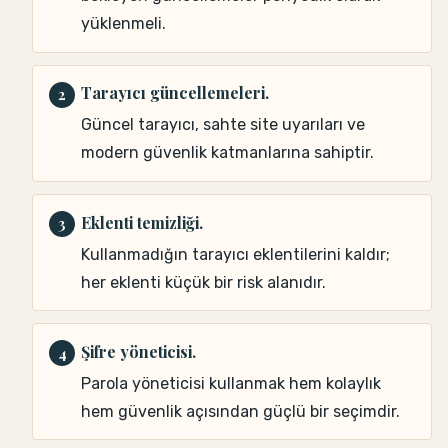
yüklenmeli.
Tarayıcı güncellemeleri.
Güncel tarayıcı, sahte site uyarıları ve
modern güvenlik katmanlarına sahiptir.
Eklenti temizliği.
Kullanmadığın tarayıcı eklentilerini kaldır;
her eklenti küçük bir risk alanıdır.
Şifre yöneticisi.
Parola yöneticisi kullanmak hem kolaylık
hem güvenlik açısından güçlü bir seçimdir.