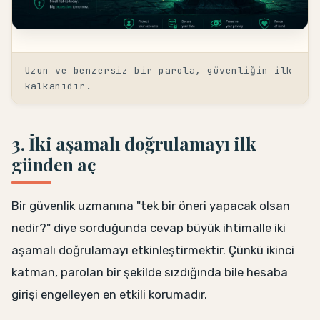
Uzun ve benzersiz bir parola, güvenliğin ilk
kalkanıdır.
3. İki aşamalı doğrulamayı ilk
günden aç
Bir güvenlik uzmanına "tek bir öneri yapacak olsan
nedir?" diye sorduğunda cevap büyük ihtimalle iki
aşamalı doğrulamayı etkinleştirmektir. Çünkü ikinci
katman, parolan bir şekilde sızdığında bile hesaba
girişi engelleyen en etkili korumadır.