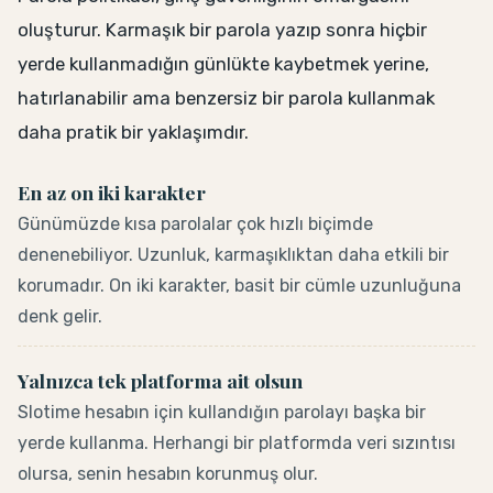
oluşturur. Karmaşık bir parola yazıp sonra hiçbir
yerde kullanmadığın günlükte kaybetmek yerine,
hatırlanabilir ama benzersiz bir parola kullanmak
daha pratik bir yaklaşımdır.
En az on iki karakter
Günümüzde kısa parolalar çok hızlı biçimde
denenebiliyor. Uzunluk, karmaşıklıktan daha etkili bir
korumadır. On iki karakter, basit bir cümle uzunluğuna
denk gelir.
Yalnızca tek platforma ait olsun
Slotime hesabın için kullandığın parolayı başka bir
yerde kullanma. Herhangi bir platformda veri sızıntısı
olursa, senin hesabın korunmuş olur.