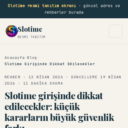
Slotime resmi tanıtım ekranı
· güncel adres ve
rehberler burada
Slotime
RESMI TANITIM
Anasayfa
›
Blog
›
Slotime Girişinde Dikkat Edilecekler
REHBER · 12 NISAN 2026 · GÜNCELLEME 19 NISAN
2026 · 11 DAKIKA OKUMA
Slotime girişinde dikkat
edilecekler: küçük
kararların büyük güvenlik
farkı